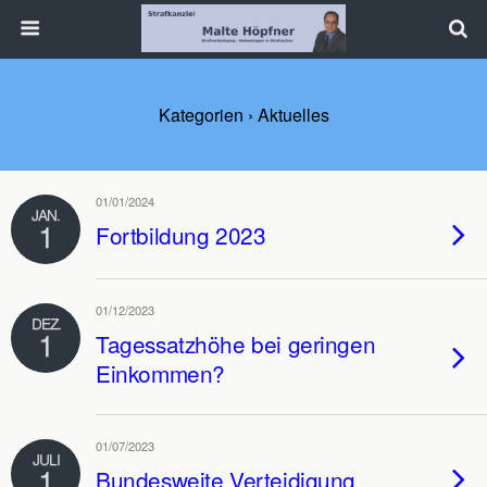
Kategorien ›
Aktuelles
01/01/2024
JAN.
1
Fortbildung 2023
01/12/2023
DEZ.
1
Tagessatzhöhe bei geringen
Einkommen?
01/07/2023
JULI
1
Bundesweite Verteidigung