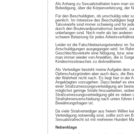
Als Anhang zu Sexualstraftaten kann man sich
Beleidigung, über die Körperverletzung, der 
Für den Beschuldigten, ob unschuldig oder s
peinlich. Im Interesse des Beschuldigten li
Tatvorwürfe sind immer schwierig und für jed
durch den Boulevardjournalismus besteht, zum
unbefangen sind. Noch mehr als bei anderen S
schwere Belastung für jedes Arbeitsverhältnis
Leider ist die Falschbelastungstendenz im Se
Anschuldigungen ausgegangen wird. Im Rahm
Geschlechtsverkehr eine Nötigung, bzw. eine 
man immer wieder von Anwälten, die in Sorger
Kindesmissbrauches zu diskreditieren.
Als Verteidiger besteht meine Aufgabe dem u
Opferschutzgründen aber auch dazu, die Besc
der Wahrheit nicht nach. Es liegt hier in der
Angeklagten vorzugehen. Dazu bedarf es eine
einer Strafzumessungsverteidigung am besten 
möglichst geringe Strafe hinzuarbeiten, wobe
Strafzumessungsverteidigung gibt es neben d
Strafrahmenverschiebung nach unten führen k
Bewährungsfragen ist.
Da viele Strafverteidiger aus freiem Willen k
Verteidigung notwendig sind, sollte sich ein 
Sexualstrafrecht ist mit mehreren Hundert M
Nebenklage