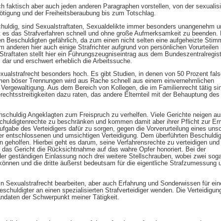
 faktisch aber auch jeden anderen Paragraphen vorstellen, von der sexualisi
Nötigung und der Freiheitsberaubung bis zum Totschlag.
chuldig, sind Sexualstraftaten, Sexualdelikte immer besonders unangenehm u
egt es das Strafverfahren schnell und ohne große Aufmerksamkeit zu beenden.
en Beschuldigten gefährlich, da zum einen nicht selten eine aufgeheizte Sti
 anderen hier auch einige Strafrichter aufgrund von persönlichen Vorurteilen 
traftaten stellt hier ein Führungszeugniseintrag aus dem Bundeszentralregist
 dar und erschwert erheblich die Arbeitssuche.
xualstrafrecht besonders hoch. Es gibt Studien, in denen von 50 Prozent fal
en böser Trennungen wird aus Rache schnell aus einem einvernehmlichen
Vergewaltigung. Aus dem Bereich von Kollegen, die im Familienrecht tätig sin
echtsstreitigkeiten dazu raten, das andere Elternteil mit der Behauptung des
nschuldig Angeklagten zum Freispruch zu verhelfen. Viele Gerichte neigen au
huldigtenrechte zu beschränken und kommen damit aber ihrer Pflicht zur Erm
 Aufgabe des Verteidigers dafür zu sorgen, gegen die Vorverurteilung eines uns
r entschlossenen und umsichtigen Verteidigung. Dem überführten Beschuldigt
geholfen. Hierbei geht es darum, seine Verfahrensrechte zu verteidigen und 
i das Gericht die Rücksichtnahme auf das wahre Opfer honoriert. Bei der
er geständigen Einlassung noch drei weitere Stellschrauben, wobei zwei soga
önnen und die dritte äußerst bedeutsam für die eigentliche Strafzumessung 
ein Sexualstrafrecht bearbeiten, aber auch Erfahrung und Sonderwissen für ein
Beschuldigter an einen spezialisierten Strafverteidiger wenden. Die Verteidigun
andaten der Schwerpunkt meiner Tätigkeit.