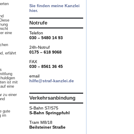
erten
Sie finden meine Kanzlei
hier.
nd
 Diese
Notrufe
mmung
nicht
Telefon
er eine
030 – 5480 14 93
schen
24h-Notruf
0175 – 618 9068
d, erfährt
FAX
030 – 8561 36 45
s
ittlung
email
chuldigen
hilfe@straf-kanzlei.de
en ist mit
auf eine
r zu einer
Verkehrsanbindung
und
S-Bahn S7/S75
e gute
S-Bahn Springpfuhl
g im
Tram M8/18
Beilsteiner Straße