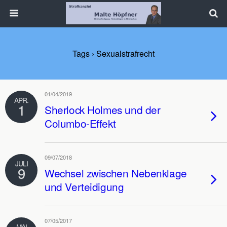
Tags › Sexualstrafrecht
01/04/2019
APR.
1
Sherlock Holmes und der
Columbo-Effekt
09/07/2018
JULI
9
Wechsel zwischen Nebenklage
und Verteidigung
07/05/2017
MAI