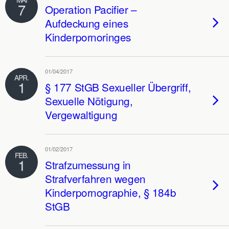
7
Operation Pacifier –
Aufdeckung eines
Kinderpornoringes
01/04/2017
APR.
1
§ 177 StGB Sexueller Übergriff,
Sexuelle Nötigung,
Vergewaltigung
01/02/2017
FEB.
1
Strafzumessung in
Strafverfahren wegen
Kinderpornographie, § 184b
StGB