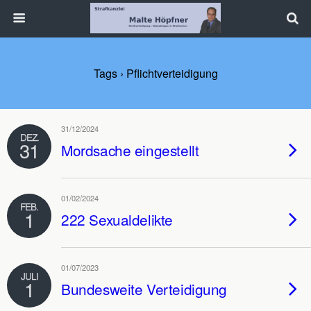
Tags › Pflichtverteidigung
31/12/2024
DEZ.
31
Mordsache eingestellt
01/02/2024
FEB.
1
222 Sexualdelikte
01/07/2023
JULI
1
Bundesweite Verteidigung