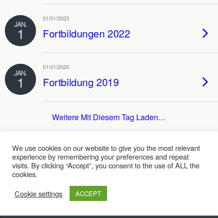
01/01/2023
JAN.
1
Fortbildungen 2022
01/01/2020
JAN.
1
Fortbildung 2019
Weitere Mit Diesem Tag Laden…
We use cookies on our website to give you the most relevant
experience by remembering your preferences and repeat
Zum Seitenanfang
visits. By clicking “Accept”, you consent to the use of ALL the
cookies.
Mobil
Desktop
Cookie settings
ACCEPT