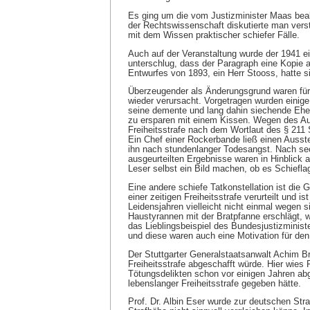
Es ging um die vom Justizminister Maas beab
der Rechtswissenschaft diskutierte man verst
mit dem Wissen praktischer schiefer Fälle.
Auch auf der Veranstaltung wurde der 1941 e
unterschlug, dass der Paragraph eine Kopie 
Entwurfes von 1893, ein Herr Stooss, hatte sic
Überzeugender als Änderungsgrund waren für 
wieder verursacht. Vorgetragen wurden einige
seine demente und lang dahin siechende Ehef
zu ersparen mit einem Kissen. Wegen des Au
Freiheitsstrafe nach dem Wortlaut des § 211
Ein Chef einer Rockerbande ließ einen Ausst
ihn nach stundenlanger Todesangst. Nach sech
ausgeurteilten Ergebnisse waren in Hinblick 
Leser selbst ein Bild machen, ob es Schiefl
Eine andere schiefe Tatkonstellation ist die 
einer zeitigen Freiheitsstrafe verurteilt und 
Leidensjahren vielleicht nicht einmal wegen 
Haustyrannen mit der Bratpfanne erschlägt, wi
das Lieblingsbeispiel des Bundesjustizministe
und diese waren auch eine Motivation für de
Der Stuttgarter Generalstaatsanwalt Achim B
Freiheitsstrafe abgeschafft würde. Hier wies 
Tötungsdelikten schon vor einigen Jahren ab
lebenslanger Freiheitsstrafe gegeben hätte.
Prof. Dr. Albin Eser wurde zur deutschen Stra