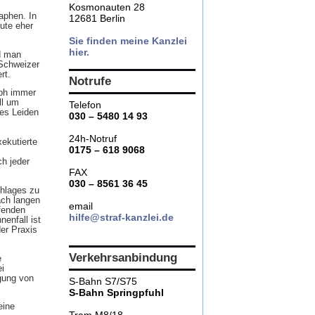
Kosmonauten 28
aphen. In
12681 Berlin
ute eher
Sie finden meine Kanzlei
hier.
d man
 Schweizer
rt.
Notrufe
aph immer
ll um
Telefon
res Leiden
030 – 5480 14 93
24h-Notruf
ekutierte
0175 – 618 9068
ch jeder
FAX
030 – 8561 36 45
chlages zu
nach langen
email
afenden
hilfe@straf-kanzlei.de
enfall ist
der Praxis
Verkehrsanbindung
e
ei
gung von
S-Bahn S7/S75
S-Bahn Springpfuhl
eine