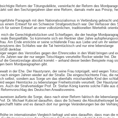
sichtigte Reform der Tötungsdelikte, vereinfacht der Reform des Mordparagr
ärkt seit den Sechzigerjahren über eine Reform, damals mehr aus Prinzip, he
ingeführte Paragraph mit dem Nationalsozialismus in Verbindung gebracht un
aus einem Entwurf für ein Schweizer Strafgesetzbuch war. Der Verfasser des
h für seinen Entwurf an einer volkstümlichen, traditionellen Wertethik orientie
mich die Gerechtigkeitslücken und Schieflagen, die der heutige Mordparagr
 reale Beispielfälle. So kümmerte sich ein Rentner über Jahre aufopferungsvo
rau. Am Ende erstickte er seine schlafende Frau aus Liebe und um ihr weite
snutzens des Schlafes war die Tat heimtückisch und nur eine lebenslange
 StGB denkbar.
eiger wegen des Verstoßes gegen den Ehrencodex in den Wald bringen und ex
s Jahren war der nur wegen Totschlages verurteilte Rocker wieder frei. Die
auf die Gesetzeslage absolut korrekt – anhand dieser beiden Beispiele mag si
agen beim Mordparagraphen gibt.
Gewalt in der Ehe. Der Haustyrann, der seine Frau totprügelt, wird wegen Tots
ist nach einigen Jahren wieder auf der Straße. Die eingeschüchterte Frau, die 
sich selbst, sondern aus Sorge um das ebenfalls misshandelte Kind den schl
rd wegen Heimtücke zu lebenslanger Freiheitsstrafe verurteilt. Der Haustyrann
rs. Auch der Strafverteidiger Prof. Dr. Stefan König kannte solche Fälle aus 
n Reformvorschlag des Deutschen Anwaltsvereins.
rauneisen äußerte die Sorge, dass nach einer Reform faktisch die lebenslang
Prof. Dr. Michael Kubiciel daraufhin, dass die Schweiz die Absolutheitsregel b
geschafft hätte und es danach dort nur geringe Veränderungen bei der Verhän
fhöhe im internationalen Vergleich befragt und wies daraufhin, dass man die r