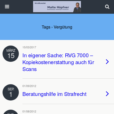
Tags › Vergütung
15/03/2017
MÄRZ
15
In eigener Sache: RVG 7000 –
Kopiekostenerstattung auch für
Scans
01/09/2012
SEP.
1
Beratungshilfe im Strafrecht
01/08/2012