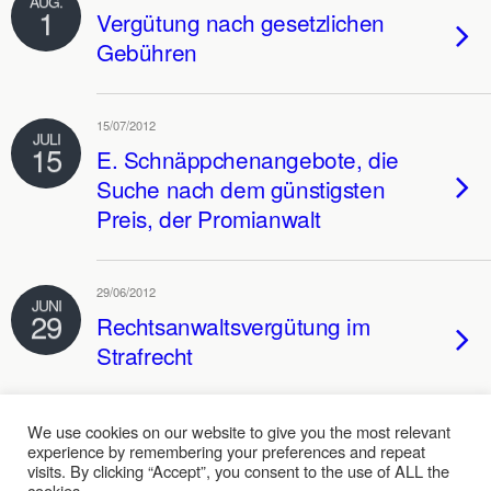
AUG.
1
Vergütung nach gesetzlichen
Gebühren
15/07/2012
JULI
15
E. Schnäppchenangebote, die
Suche nach dem günstigsten
Preis, der Promianwalt
29/06/2012
JUNI
29
Rechtsanwaltsvergütung im
Strafrecht
We use cookies on our website to give you the most relevant
experience by remembering your preferences and repeat
Zum Seitenanfang
visits. By clicking “Accept”, you consent to the use of ALL the
cookies.