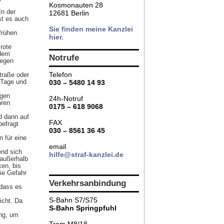
Kosmonauten 28
In der
12681 Berlin
st es auch
Sie finden meine Kanzlei
frühen
hier.
rote
 dem
Notrufe
gegen
Telefon
traße oder
 Tage und
030 – 5480 14 93
agen
24h-Notruf
hren
0175 – 618 9068
d dann auf
FAX
befragt
030 – 8561 36 45
 für eine
email
end sich
hilfe@straf-kanzlei.de
s außerhalb
ken, bis
die Gefahr
Verkehrsanbindung
 dass es
S-Bahn S7/S75
icht. Da
S-Bahn Springpfuhl
ung, um