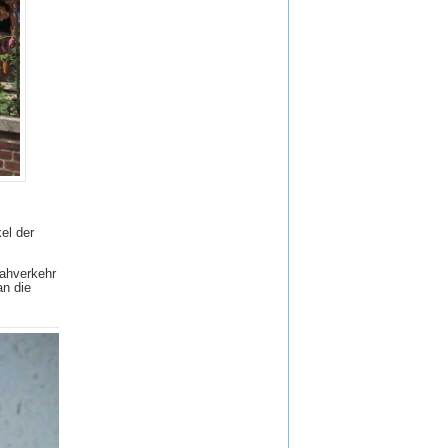
el der
Nahverkehr
an die