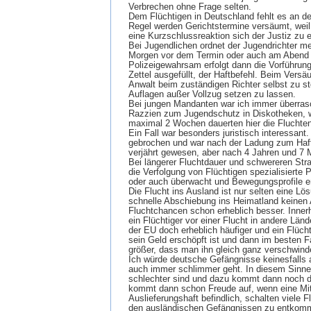
Verbrechen ohne Frage selten.
Dem Flüchtigen in Deutschland fehlt es an de
Regel werden Gerichtstermine versäumt, weil 
eine Kurzschlussreaktion sich der Justiz zu 
Bei Jugendlichen ordnet der Jugendrichter mei
Morgen vor dem Termin oder auch am Abend 
Polizeigewahrsam erfolgt dann die Vorführung
Zettel ausgefüllt, der Haftbefehl. Beim Vers
Anwalt beim zuständigen Richter selbst zu st
Auflagen außer Vollzug setzen zu lassen.
Bei jungen Mandanten war ich immer überrasch
Razzien zum Jugendschutz in Diskotheken, wo
maximal 2 Wochen dauerten hier die Fluchten
Ein Fall war besonders juristisch interessant.
gebrochen und war nach der Ladung zum Haftan
verjährt gewesen, aber nach 4 Jahren und 7 
Bei längerer Fluchtdauer und schwereren Stra
die Verfolgung von Flüchtigen spezialisierte 
oder auch überwacht und Bewegungsprofile erst
Die Flucht ins Ausland ist nur selten eine L
schnelle Abschiebung ins Heimatland keinen A
Fluchtchancen schon erheblich besser. Inner
ein Flüchtiger vor einer Flucht in andere Lände
der EU doch erheblich häufiger und ein Flücht
sein Geld erschöpft ist und dann im besten F
größer, dass man ihn gleich ganz verschwinden
Ich würde deutsche Gefängnisse keinesfalls 
auch immer schlimmer geht. In diesem Sinne
schlechter sind und dazu kommt dann noch da
kommt dann schon Freude auf, wenn eine Mit
Auslieferungshaft befindlich, schalten viele 
den ausländischen Gefängnissen zu entkom