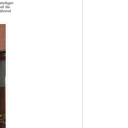
teiligen
ll die
während