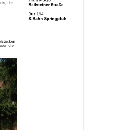
Tram M8/18
eis, der
Beilsteiner Straße
Bus 194
S-Bahn Springpfuhl
elstücken
esen drei