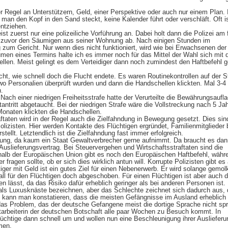
r Regel an Unterstützern, Geld, einer Perspektive oder auch nur einem Plan. 
man den Kopf in den Sand steckt, keine Kalender führt oder verschläft. Oft i
entziehen.
st zuerst nur eine polizeiliche Vorführung an. Dabei holt dann die Polizei am 
zuvor den Säumigen aus seiner Wohnung ab. Nach einigen Stunden im
 zum Gericht. Nur wenn dies nicht funktioniert, wird wie bei Erwachsenen der 
äumen eines Termins halte ich es immer noch für das Mittel der Wahl sich mit
ellen. Meist gelingt es dem Verteidiger dann noch zumindest den Haftbefehl 
t, wie schnell doch die Flucht endete. Es waren Routinekontrollen auf der S
 Personalien überprüft wurden und dann die Handschellen klickten. Mal 3-4
.
 Nach einer niedrigen Freiheitsstrafe hatte der Verurteilte die Bewährungsaufl
tritt abgetaucht. Bei der niedrigen Strafe wäre die Vollstreckung nach 5 Ja
Monaten klickten die Handschellen.
ftaten wird in der Regel auch die Zielfahndung in Bewegung gesetzt. Dies sin
Polizisten. Hier werden Kontakte des Flüchtigen ergründet, Familienmitglieder 
ellt. Letztendlich ist die Zielfahndung fast immer erfolgreich.
ösung, da kaum ein Staat Gewaltverbrecher gerne aufnimmt. Da braucht es dann
uslieferungsvertrag. Bei Steuervergehen und Wirtschaftsstraftaten sind die
halb der Europäischen Union gibt es noch den Europäischen Haftbefehl, währ
r fragen sollte, ob er sich dies wirklich antun will. Korrupte Polizisten gibt e
iger mit Geld ist ein gutes Ziel für einen Nebenerwerb. Er wird solange gemol
all für den Flüchtigen doch abgeschoben. Für einen Flüchtigen ist aber auch 
 lässt, da das Risiko dafür erheblich geringer als bei anderen Personen ist.
als Luxusknäste bezeichnen, aber das Schlechte zeichnet sich dadurch aus,
 kann man konstatieren, dass die meisten Gefängnisse im Ausland erheblich
s Problem, das der deutsche Gefangene meist die dortige Sprache nicht spr
arbeiterin der deutschen Botschaft alle paar Wochen zu Besuch kommt. In
Flüchtige dann schnell um und wollen nun eine Beschleunigung ihrer Ausliefer
men.