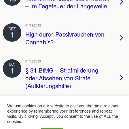
– Im Fegefeuer der Langeweile
01/12/2013
DEZ.
1
High durch Passivrauchen von
Cannabis?
01/05/2013
MAI
1
§ 31 BtMG – Strafmilderung
oder Absehen von Strafe
(Aufklärungshilfe)
We use cookies on our website to give you the most relevant
experience by remembering your preferences and repeat
Zum Seitenanfang
visits. By clicking “Accept”, you consent to the use of ALL the
cookies.
Mobil
Desktop