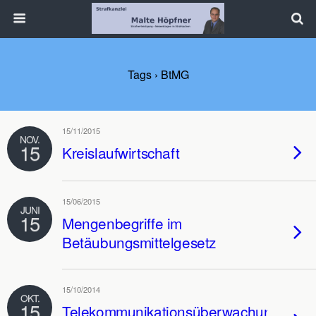
Tags › BtMG
15/11/2015
NOV.
15
Kreislaufwirtschaft
15/06/2015
JUNI
15
Mengenbegriffe im
Betäubungsmittelgesetz
15/10/2014
OKT.
15
Telekommunikationsüberwachung