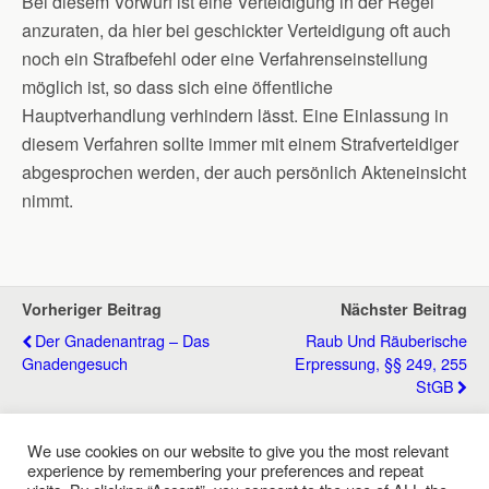
Bei diesem Vorwurf ist eine Verteidigung in der Regel
anzuraten, da hier bei geschickter Verteidigung oft auch
noch ein Strafbefehl oder eine Verfahrenseinstellung
möglich ist, so dass sich eine öffentliche
Hauptverhandlung verhindern lässt. Eine Einlassung in
diesem Verfahren sollte immer mit einem Strafverteidiger
abgesprochen werden, der auch persönlich Akteneinsicht
nimmt.
Vorheriger Beitrag
Nächster Beitrag
Der Gnadenantrag – Das
Raub Und Räuberische
Gnadengesuch
Erpressung, §§ 249, 255
StGB
We use cookies on our website to give you the most relevant
experience by remembering your preferences and repeat
Zum Seitenanfang